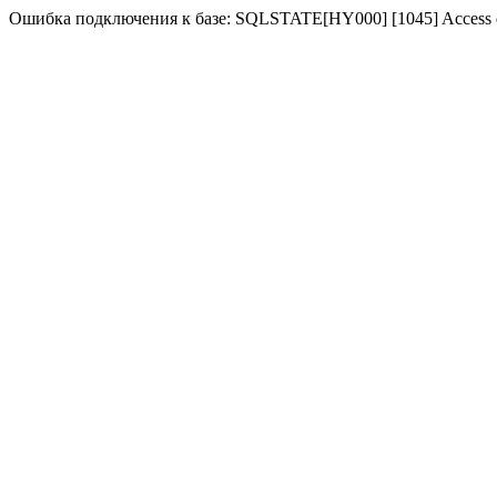
Ошибка подключения к базе: SQLSTATE[HY000] [1045] Access denie