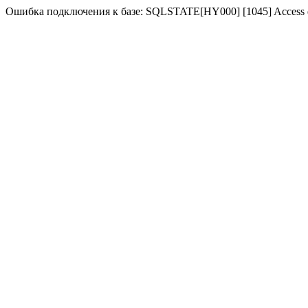
Ошибка подключения к базе: SQLSTATE[HY000] [1045] Access denie